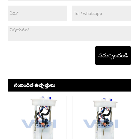
సమర్పించండి
సంబంధిత ఉత్పత్తులు