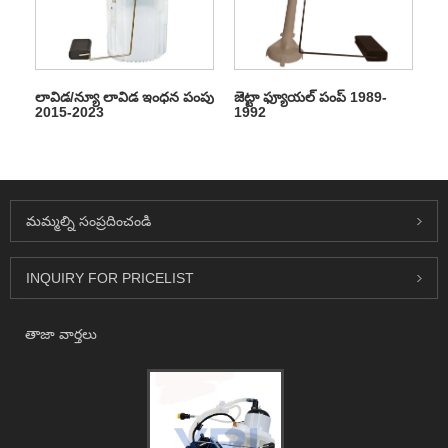
లావిడ/న్యూ లావిడ ఇంధన పంపు
జెట్టా ఫ్యూయల్ పంప్ 1989-
2015-2023
1992
మమ్మల్ని సంప్రదించండి
INQUIRY FOR PRICELIST
తాజా వార్తలు