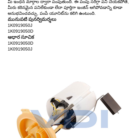
మీ ఇంధన మార్గాల ద్వారా పంపుతుంది. ఈ పంపు సరిగ్గా పని చేయకపోతే,
మీరు కఠినమైన పనిలేకుండా లేదా పూర్తిగా ఇంజిన్ ఆగిపోవడాన్ని కూడా
అనుభవించవచ్చు. పంపే యూనిట్‌ను కలిగి ఉంటుంది.
మునుపటి పునర్విమర్శలు
1K0919050J
1K0919050D
ఆధార సూచిక
1K0919050D
1K0919050J