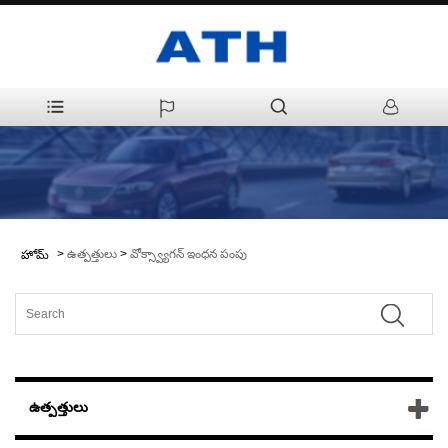
>
ఉత్పత్తులు
>
వోక్స్వ్యాగన్ ఇంధన పంపు
హోమ్
ఉత్పత్తులు