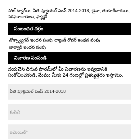
హాట్ ట్యాగ్‌లు: ఏతి ఫ్యూయల్ పంప్ 2014-2018, చైనా, తయారీదారులు,
సరఫరాదారులు, ఫ్యాక్టరీ
సంబంధిత వర్గం
వోక్స్వ్యాగన్ ఇంధన పంపు
ల్యాండ్ రోవర్ ఇంధన పంపు
జాగ్వార్ ఇంధన పంపు
విచారణ పంపండి
దయచేసి దిగువ ఫారమ్‌లో మీ విచారణను ఇవ్వడానికి
సంకోచించకండి. మేము మీకు 24 గంటల్లో ప్రత్యుత్తరం ఇస్తాము.