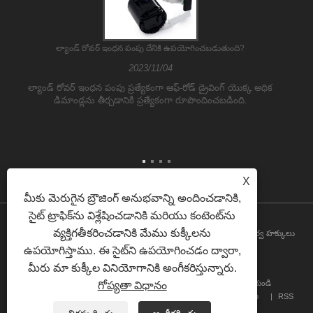
ల్యాండ్ రోవర్ ఇంధన పంపు దేనికి ఉపయోగించబడుతుంది?
2023/11/04
ల్యాండ్ రోవర్ ఇంధన పంపు ప్రత్యేకంగా ఆఫ్-రోడ్ డ్రైవింగ్ యొక్క అధిక
డిమాండ్లను తీర్చడానికి ప్రత్యేకంగా రూపొందించబడింది.
X
మీకు మెరుగైన బ్రౌజింగ్ అనుభవాన్ని అందించడానికి,
సైట్ ట్రాఫిక్‌ను విశ్లేషించడానికి మరియు కంటెంట్‌ను
వ్యక్తిగతీకరించడానికి మేము కుక్కీలను
కాపీరైట్ © 2026 గ్వాంగ్‌జౌ ATH ఆటోమోటివ్ ఎలక్ట్రానిక్స్ కో., లిమిటెడ్. సర్వ హక్కులు
ఉపయోగిస్తాము. ఈ సైట్‌ని ఉపయోగించడం ద్వారా,
ప్రత్యేకించబడినవి
మీరు మా కుక్కీల వినియోగానికి అంగీకరిస్తున్నారు.
హోమ్
మా గురించి
ఉత్పత్తులు
వార్తలు
డౌన్‌లోడ్ చేయండి
గోప్యతా విధానం
విచారణ పంపండి
మమ్మల్ని సంప్రదించండి
లింకులు
Sitemap
RSS
XML
Privacy Policy