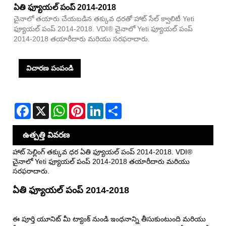
ఏతి ఫ్యూయల్ పంప్ 2014-2018
చైనాలో తయారు చేయబడిన తక్కువ ధరతో హాట్ సేల్ క్వాలిటీ Yeti
ఫ్యూయల్ పంప్ 2014-2018. VDI® చైనాలో Yeti ఫ్యూయల్ పంప్
2014-2018 తయారీదారు మరియు సరఫరాదారు.
విచారణ పంపండి
Facebook
X
WhatsApp
Pinterest
LinkedIn
Share
ఉత్పత్తి వివరణ
హాట్ సెల్లింగ్ తక్కువ ధర ఏతి ఫ్యూయల్ పంప్ 2014-2018. VDI®
చైనాలో Yeti ఫ్యూయల్ పంప్ 2014-2018 తయారీదారు మరియు
సరఫరాదారు.
ఏతి ఫ్యూయల్ పంప్ 2014-2018
ఈ పూర్తి యూనిట్ మీ ట్యాంక్ నుండి ఇంధనాన్ని తీసుకుంటుంది మరియు