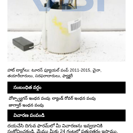
హాట్ ట్యాగ్‌లు: టూరన్ ఫ్యూయల్ పంప్ 2011-2015, చైనా,
తయారీదారులు, సరఫరాదారులు, ఫ్యాక్టరీ
సంబంధిత వర్గం
వోక్స్వ్యాగన్ ఇంధన పంపు
ల్యాండ్ రోవర్ ఇంధన పంపు
జాగ్వార్ ఇంధన పంపు
విచారణ పంపండి
దయచేసి దిగువ ఫారమ్‌లో మీ విచారణను ఇవ్వడానికి
సంకోచించకండి. మేము మీకు 24 గంటల్లో ప్రత్యుత్తరం ఇస్తాము.