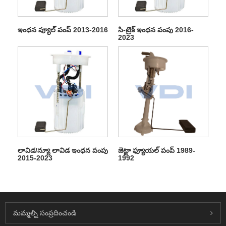
ఇంధన ప్యూల్ పంప్ 2013-2016
సి-ట్రెక్ ఇంధన పంపు 2016-
2023
లావిడ/న్యూ లావిడ ఇంధన పంపు
జెట్టా ఫ్యూయల్ పంప్ 1989-
2015-2023
1992
మమ్మల్ని సంప్రదించండి