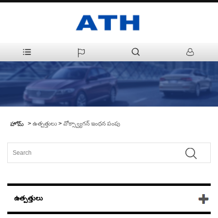
>
ఉత్పత్తులు
>
వోక్స్వ్యాగన్ ఇంధన పంపు
హోమ్
ఉత్పత్తులు