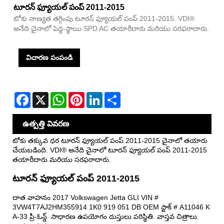
టూరన్ ఫ్యూయల్ పంప్ 2011-2015
టోకు నాణ్యత తగ్గింపు టూరన్ ఫ్యూయల్ పంప్ 2011-2015. VDI®
అనేది చైనాలో పెద్ద-స్థాయి SPD AC తయారీదారు మరియు సరఫరాదారు.
విచారణ పంపండి
Facebook
X
WhatsApp
Pinterest
LinkedIn
Share
ఉత్పత్తి వివరణ
టోకు తక్కువ ధర టూరన్ ఫ్యూయల్ పంప్ 2011-2015 చైనాలో తయారు
చేయబడింది. VDI® అనేది చైనాలో టూరన్ ఫ్యూయల్ పంప్ 2011-2015
తయారీదారు మరియు సరఫరాదారు.
టూరన్ ఫ్యూయల్ పంప్ 2011-2015
దాత వాహనం 2017 Volkswagen Jetta GLI VIN #
3VW4T7AJ2HM355914 1K0 919 051 DB OEM స్టాక్ # A11046 K
A-33 ప్రీ-ఓన్డ్. సాధారణ ఉపయోగం దుస్తులు పరిస్థితి. వాస్తవ చిత్రాలు.