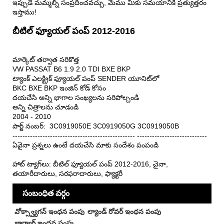
ఇప్పుడే మమ్మల్ని సంప్రదించవచ్చు, మేము మీకు సమయానికి ప్రత్యుత్తరం
ఇస్తాము!
బీటిల్ ఫ్యూయల్ పంప్ 2012-2016
మార్కెట్ తర్వాత సరికొత్త
VW PASSAT B6 1.9 2.0 TDI BXE BKP
ట్యాంక్ ఎలక్ట్రిక్ ఫ్యూయల్ పంప్ SENDER యూనిట్‌లో
BKC BXE BKP ఇంజిన్ కోడ్ కోసం
దయచేసి అన్ని భాగాల సంఖ్యలను సరిపోల్చండి
అన్ని చిత్రాలను చూడండి
2004 - 2010
పార్ట్ నంబర్: 3C0919050E 3C0919050G 3C0919050B
------------------------------------------------- ----------------------------
ఏవైనా ప్రశ్నలు ఉంటే దయచేసి మాకు సందేశం పంపండి
హాట్ ట్యాగ్‌లు: బీటిల్ ఫ్యూయల్ పంప్ 2012-2016, చైనా,
తయారీదారులు, సరఫరాదారులు, ఫ్యాక్టరీ
సంబంధిత వర్గం
వోక్స్వ్యాగన్ ఇంధన పంపు
ల్యాండ్ రోవర్ ఇంధన పంపు
జాగ్వార్ ఇంధన పంపు