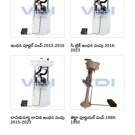
ఇంధన ప్యూల్ పంప్ 2013-2016
సి-ట్రెక్ ఇంధన పంపు 2016-
2023
లావిడ/న్యూ లావిడ ఇంధన పంపు
జెట్టా ఫ్యూయల్ పంప్ 1989-
2015-2023
1992