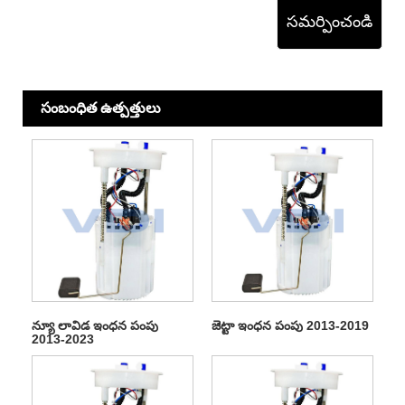
సమర్పించండి
సంబంధిత ఉత్పత్తులు
న్యూ లావిడ ఇంధన పంపు
జెట్టా ఇంధన పంపు 2013-2019
2013-2023