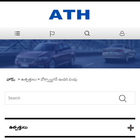
>
ఉత్పత్తులు
>
వోక్స్వ్యాగన్ ఇంధన పంపు
హోమ్
ఉత్పత్తులు