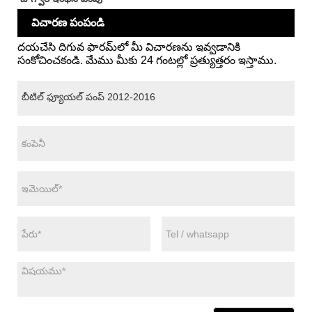
విచారణ పంపండి
దయచేసి దిగువ ఫారమ్‌లో మీ విచారణను ఇవ్వడానికి
సంకోచించకండి. మేము మీకు 24 గంటల్లో ప్రత్యుత్తరం ఇస్తాము.