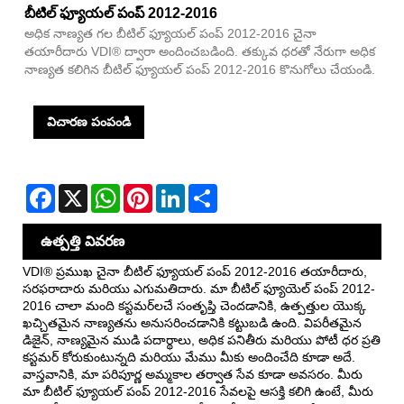
బీటిల్ ఫ్యూయల్ పంప్ 2012-2016
అధిక నాణ్యత గల బీటిల్ ఫ్యూయల్ పంప్ 2012-2016 చైనా
తయారీదారు VDI® ద్వారా అందించబడింది. తక్కువ ధరతో నేరుగా అధిక
నాణ్యత కలిగిన బీటిల్ ఫ్యూయల్ పంప్ 2012-2016 కొనుగోలు చేయండి.
విచారణ పంపండి
Facebook
X
WhatsApp
Pinterest
LinkedIn
Share
ఉత్పత్తి వివరణ
VDI® ప్రముఖ చైనా బీటిల్ ఫ్యూయల్ పంప్ 2012-2016 తయారీదారు,
సరఫరాదారు మరియు ఎగుమతిదారు. మా బీటిల్ ఫ్యూయెల్ పంప్ 2012-
2016 చాలా మంది కస్టమర్‌లచే సంతృప్తి చెందడానికి, ఉత్పత్తుల యొక్క
ఖచ్చితమైన నాణ్యతను అనుసరించడానికి కట్టుబడి ఉంది. విపరీతమైన
డిజైన్, నాణ్యమైన ముడి పదార్థాలు, అధిక పనితీరు మరియు పోటీ ధర ప్రతి
కస్టమర్ కోరుకుంటున్నది మరియు మేము మీకు అందించేది కూడా అదే.
వాస్తవానికి, మా పరిపూర్ణ అమ్మకాల తర్వాత సేవ కూడా అవసరం. మీరు
మా బీటిల్ ఫ్యూయల్ పంప్ 2012-2016 సేవలపై ఆసక్తి కలిగి ఉంటే, మీరు