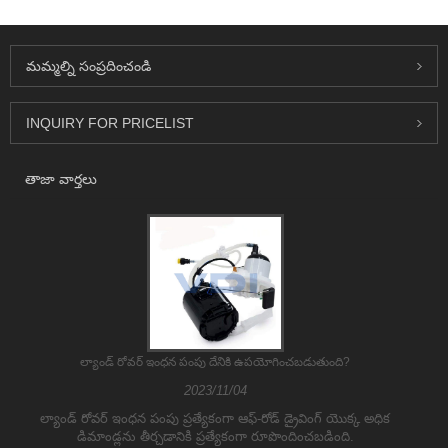
మమ్మల్ని సంప్రదించండి
INQUIRY FOR PRICELIST
తాజా వార్తలు
ల్యాండ్ రోవర్ ఇంధన పంపు దేనికి ఉపయోగించబడుతుంది?
2023/11/04
ల్యాండ్ రోవర్ ఇంధన పంపు ప్రత్యేకంగా ఆఫ్-రోడ్ డ్రైవింగ్ యొక్క అధిక
డిమాండ్లను తీర్చడానికి ప్రత్యేకంగా రూపొందించబడింది.